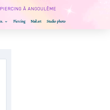
 PIERCING À ANGOULÊME
es.
Piercing
Nail art
Studio photo