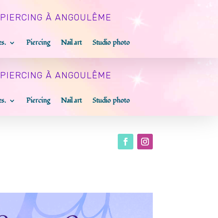
 PIERCING À ANGOULÊME
es.
Piercing
Nail art
Studio photo
 PIERCING À ANGOULÊME
es.
Piercing
Nail art
Studio photo