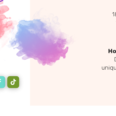
1
Ho
uniq